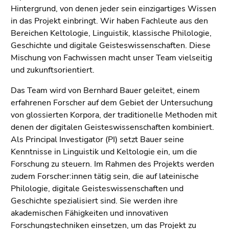
bestätigen
Hintergrund, von denen jeder sein einzigartiges Wissen
Sie diesen
in das Projekt einbringt. Wir haben Fachleute aus den
Link.
Bereichen Keltologie, Linguistik, klassische Philologie,
Geschichte und digitale Geisteswissenschaften. Diese
Beginn
Zum
Mischung von Fachwissen macht unser Team vielseitig
des
Inhalt
und zukunftsorientiert.
Seitenbereichs:
(Zugriffstaste
Seitenbereiche:
1)
Das Team wird von Bernhard Bauer geleitet, einem
Zur
erfahrenen Forscher auf dem Gebiet der Untersuchung
Positionsanzeige
von glossierten Korpora, der traditionelle Methoden mit
(Zugriffstaste
denen der digitalen Geisteswissenschaften kombiniert.
2)
Als Principal Investigator (PI) setzt Bauer seine
Zur
Kenntnisse in Linguistik und Keltologie ein, um die
Hauptnavigation
Forschung zu steuern. Im Rahmen des Projekts werden
(Zugriffstaste
zudem Forscher:innen tätig sein, die auf lateinische
3)
Philologie, digitale Geisteswissenschaften und
Zur
Geschichte spezialisiert sind. Sie werden ihre
Unternavigation
akademischen Fähigkeiten und innovativen
(Zugriffstaste
Forschungstechniken einsetzen, um das Projekt zu