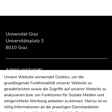
Beginn
Ende
Ende
des
dieses
dieses
Seitenbereichs:
Seitenbereichs.
Seitenbereichs.
Zusatzinformationen:
Zur
Zur
Übersicht
Übersicht
Universität Graz
der
der
Universitätsplatz 3
Seitenbereiche
Seitenbereiche
8010 Graz
Anfahrt und Kontakt
Kommunikation und Öffentlichkeitsarbeit
Unsere Website verwendet Cookies, um die
grundlegende Funktionalität unserer Website zu
Moodle
gewährleisten sowie die Zugriffe auf unserer Website zu
UNIGRAZonline
analysieren bzw. um Funktionen für Soziale Medien und
Impressum
zielgerichtete Werbung anbieten zu können. Hierzu ist es
Datenschutzerklärung
nötig Informationen an die jeweiligen Dienstanbieter
Cookie-Einstellungen