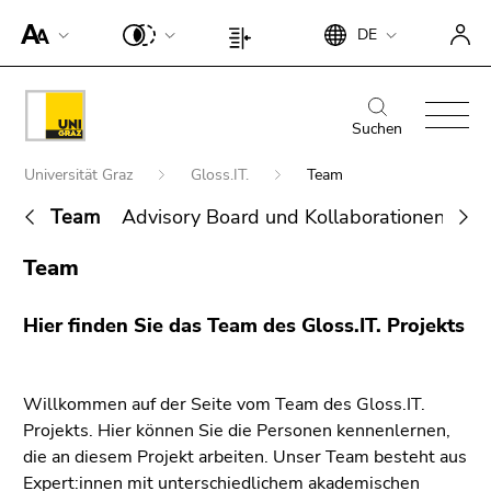
Um die
Beginn
Ende
DE
Seite
Beginn
Ende
des
dieses
besser für
des
dieses
Seitenbereichs:
Seitenbereichs.
Screen-
Seitenbereichs:
Seitenbereichs.
Beginn
Ende
Suche:
Zur
Reader
Seiteneinstellungen:
Zur
des
dieses
Suchen
Übersicht
darstellen
Übersicht
Seitenbereichs:
Seitenbereichs.
der
Beginn
zu
der
Universität Graz
Gloss.IT.
Team
Hauptnavigation:
Zur
Seitenbereiche
des
können,
Seitenbereiche
Übersicht
Team
Advisory Board und Kollaborationen
Ou
Seitenbereichs:
betätigen
der
Sie
Sie
Ende
Seitenbereiche
Team
befinden
diesen
Suche nach Details rund um die Uni
dieses
sich
Link.
Graz
Seitenbereichs.
Hier finden Sie das Team des Gloss.IT. Projekts
hier:
Zur
Um die
Übersicht
verbesserte
der
Darstellung
Willkommen auf der Seite vom Team des Gloss.IT.
Seitenbereiche
für Screen-
Projekts. Hier können Sie die Personen kennenlernen,
Reader zu
die an diesem Projekt arbeiten. Unser Team besteht aus
deaktivieren,
Expert:innen mit unterschiedlichem akademischen