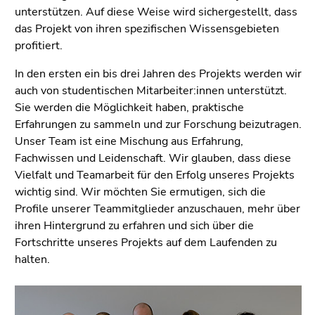
4)
unterstützen. Auf diese Weise wird sichergestellt, dass
Zu
das Projekt von ihren spezifischen Wissensgebieten
den
profitiert.
Zusatzinformationen
(Zugriffstaste
In den ersten ein bis drei Jahren des Projekts werden wir
5)
auch von studentischen Mitarbeiter:innen unterstützt.
Zu
Sie werden die Möglichkeit haben, praktische
den
Erfahrungen zu sammeln und zur Forschung beizutragen.
Seiteneinstellungen
Unser Team ist eine Mischung aus Erfahrung,
(Benutzer/Sprache)
Fachwissen und Leidenschaft. Wir glauben, dass diese
(Zugriffstaste
Vielfalt und Teamarbeit für den Erfolg unseres Projekts
8)
wichtig sind. Wir möchten Sie ermutigen, sich die
Zur
Profile unserer Teammitglieder anzuschauen, mehr über
Suche
ihren Hintergrund zu erfahren und sich über die
(Zugriffstaste
Fortschritte unseres Projekts auf dem Laufenden zu
9)
halten.
Ende
dieses