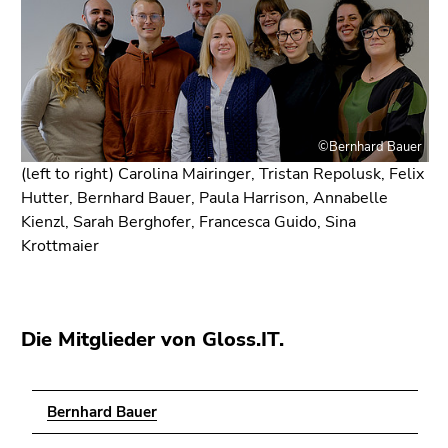
Seitenbereichs.
Zur
Übersicht
der
Seitenbereiche
©Bernhard Bauer
(left to right) Carolina Mairinger, Tristan Repolusk, Felix
Hutter, Bernhard Bauer, Paula Harrison, Annabelle
Kienzl, Sarah Berghofer, Francesca Guido, Sina
Krottmaier
Die Mitglieder von Gloss.IT.
Bernhard Bauer